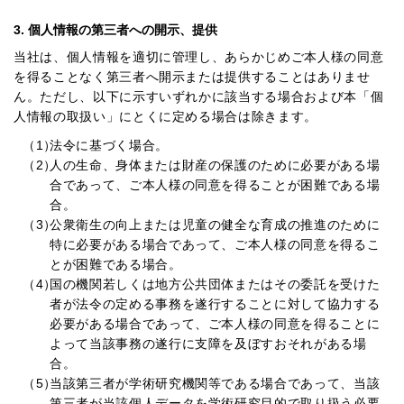
3. 個人情報の第三者への開示、提供
当社は、個人情報を適切に管理し、あらかじめご本人様の同意
を得ることなく第三者へ開示または提供することはありませ
ん。ただし、以下に示すいずれかに該当する場合および本「個
人情報の取扱い」にとくに定める場合は除きます。
（1）
法令に基づく場合。
（2）
人の生命、身体または財産の保護のために必要がある場
合であって、ご本人様の同意を得ることが困難である場
合。
（3）
公衆衛生の向上または児童の健全な育成の推進のために
特に必要がある場合であって、ご本人様の同意を得るこ
とが困難である場合。
（4）
国の機関若しくは地方公共団体またはその委託を受けた
者が法令の定める事務を遂行することに対して協力する
必要がある場合であって、ご本人様の同意を得ることに
よって当該事務の遂行に支障を及ぼすおそれがある場
合。
（5）
当該第三者が学術研究機関等である場合であって、当該
第三者が当該個人データを学術研究目的で取り扱う必要