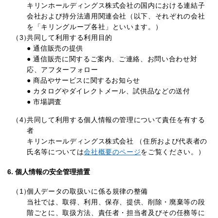
キリンホールディングス株式会社の国内における連結子
会社および持分法適用関連会社（以下、それぞれの会社
を「キリングループ各社」といいます。）
（3）
共同して利用する利用目的
● 通信販売の提供
● 通信販売に関するご案内、ご連絡、お問い合わせ対
応、アフターフォロー
● 商品やサービスに関するお知らせ
● カタログやダイレクトメール、試供品などの送付
● 市場調査
（4）
共同して利用する個人情報の管理について責任を有する
者
キリンホールディングス株式会社 （住所および代表者の
氏名等については
会社概要のページ
をご覧ください。）
6. 個人情報の安全管理措置
（1）
個人データの取扱いに係る規律の整備
当社では、取得、利用、保存、提供、削除・廃棄等の段
階ごとに、取扱方法、責任者・担当者及びその任務等に